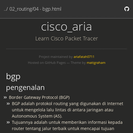
../
02_routing/04 - bgp.html
cisco_aria
Learn Cisco Packet Tracer
Project maintained by
ariafatah0711
Hosted on GitHub Pages — Theme by
mattgraham
bgp
pengenalan
Border Gateway Protocol (BGP)
BGP adalah protokol routing yang digunakan di Internet
untuk mengelola lalu lintas di antara jaringan atau
Autonomous System (AS).
Tujuannya adalah untuk memberikan informasi kepada
router tentang jalur terbaik untuk mencapai tujuan