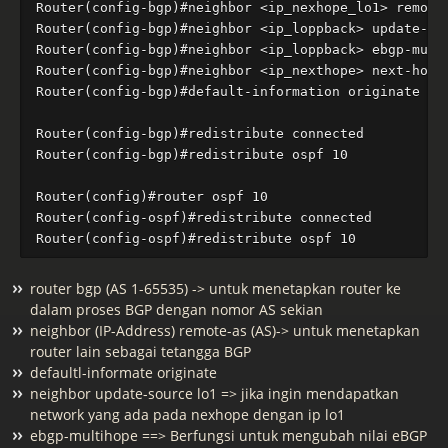
Router(config-bgp)#neighbor <ip_nexhope_lo1> remote-
Router(config-bgp)#neighbor <ip_loppback> update-sou
Router(config-bgp)#neighbor <ip_loppback> ebgp-multi
Router(config-bgp)#neighbor <ip_nexthope> next-hop-s
Router(config-bgp)#default-information originate

Router(config-bgp)#redistribute connected

Router(config-bgp)#redistribute ospf 10

Router(config)#router ospf 10

Router(config-ospf)#redistribute connected

router bgp (AS 1-65535) -> untuk menetapkan router ke
dalam proses BGP dengan nomor AS sekian
neighbor (IP-Address) remote-as (AS)-> untuk menetapkan
router lain sebagai tetangga BGP
defaultl-informate originate
neighbor
update-source lo1 => jika ingin mendapatkan
network yang ada pada nexhope dengan ip lo1
ebgp-multihope ==> Berfungsi untuk mengubah nilai eBGP