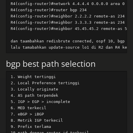
R4(config-router)#network 4.4.4.4 0.0.0.0 area 0

R4(config-router)#router bgp 234

R4(config-router)#neighbor 2.2.2.2 remote-as 234

R4(config-router)#neighbor 3.3.3.3 remote-as 234

R4(config-router)#neighbor 45.45.45.2 remote-as 500

dan taambahkan redisbrute conected, ospf 10, bgp nya
bgp best path selection
1. Weight tertinggi

2. Local Preference tertinggi

3. Locally originate

4. AS path terpendek

5. IGP > EGP > incomplete

6. MED terkecil

7. eBGP > iBGP

8. Metrik IGP terkecil

9. Prefix terlama

10.path dengan router-id terkecil
